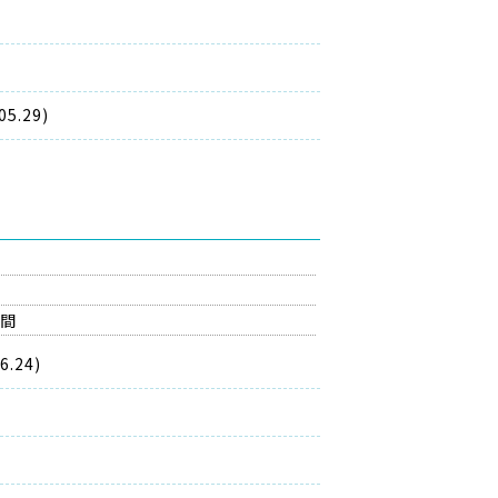
.29)
の間
.24)