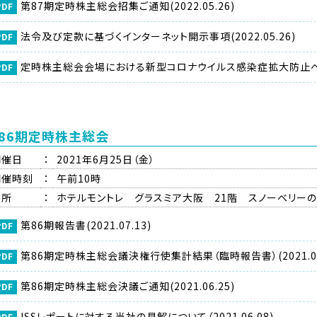
第87期定時株主総会招集ご通知(2022.05.26)
法令及び定款に基づくインターネット開示事項(2022.05.26)
定時株主総会会場における新型コロナウイルス感染症拡大防止への対応
86期定時株主総会
開催日
：
2021年6月25日（金）
開催時刻
：
午前10時
場所
：
ホテルモントレ グラスミア大阪 21階 スノーベリー
第86期報告書(2021.07.13)
第86期定時株主総会議決権行使集計結果（臨時報告書）(2021.06
第86期定時株主総会決議ご通知(2021.06.25)
ISSレポートに対する当社の見解について（2021.06.08)