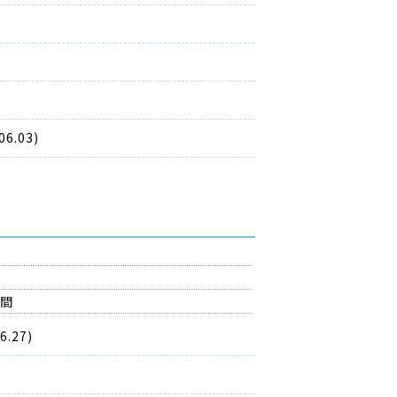
.03)
の間
.27)