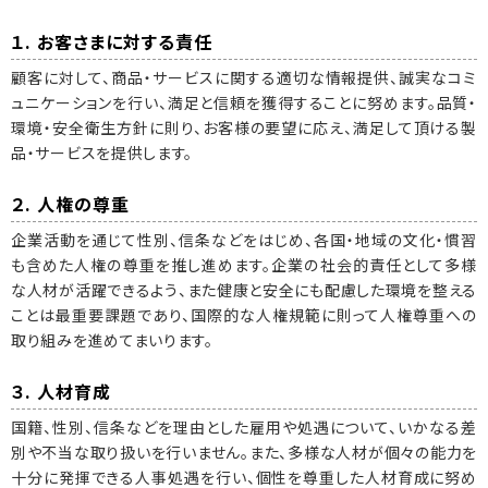
１. お客さまに対する責任
顧客に対して、商品・サービスに関する適切な情報提供、誠実なコミ
ュニケーションを行い、満足と信頼を獲得することに努めます。品質・
環境・安全衛生方針に則り、お客様の要望に応え、満足して頂ける製
品・サービスを提供します。
２. 人権の尊重
企業活動を通じて性別、信条などをはじめ、各国・地域の文化・慣習
も含めた人権の尊重を推し進めます。企業の社会的責任として多様
な人材が活躍できるよう、また健康と安全にも配慮した環境を整える
ことは最重要課題であり、国際的な人権規範に則って人権尊重への
取り組みを進めてまいります。
３. 人材育成
国籍、性別、信条などを理由とした雇用や処遇について、いかなる差
別や不当な取り扱いを行いません。また、多様な人材が個々の能力を
十分に発揮できる人事処遇を行い、個性を尊重した人材育成に努め