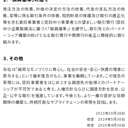
発注方法の改善、対価の決定の方法の改善、代金の支払方法の改
善、型等に係る取引条件の改善、知的財産の保護及び取引の適正化
等を含む委託事業者と受託中小事業者との望ましい取引慣行（受託
中小企業振興法に基づく「振興基準」）を遵守し、取引先とのパートナ
ーシップ構築の妨げとなる取引慣行や商慣行の是正に積極的に取り
組みます。
３. その他
当社は「誠実なモノづくりに専心し、社会の安全・安心・快適の増進に
寄与する」という基本理念のもと、事業を展開しています。この理念の
実現には、受託事業者をはじめとする調達先の皆様とのパートナー
シップが不可欠であると考え、人権方針ならびに調達方針を定め、公
正・公平な取引を推進しています。今後とも、より一層の良好な信頼
関係の構築と、持続可能なサプライチェーンの実現を目指します。
2022年10月28日
改定 2024年5月30日
改定 2025年4月30日