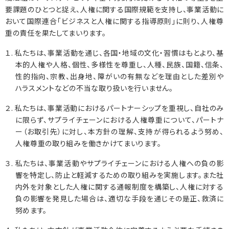
要課題のひとつと捉え、人権に関する国際規範を支持し、事業活動に
おいて国際連合「ビジネスと人権に関する指導原則」に則り、人権尊
重の責任を果たしてまいります。
１. 私たちは、事業活動を通じ、各国・地域の文化・習慣はもとより、基
本的人権や人格、個性、多様性を尊重し、人種、民族、国籍、信条、
性的指向、宗教、出身地、障がいの有無などを理由とした差別や
ハラスメントなどの不当な取り扱いを行いません。
２. 私たちは、事業活動におけるパートナーシップを重視し、自社のみ
に限らず、サプライチェーンにおける人権尊重について、パートナ
ー（お取引先）に対し、本方針の理解、支持が得られるよう努め、
人権尊重の取り組みを働きかけてまいります。
３. 私たちは、事業活動やサプライチェーンにおける人権への負の影
響を特定し、防止と軽減するための取り組みを実施します。また社
内外を対象とした人権に関する通報制度を構築し、人権に対する
負の影響を発見した場合は、適切な手段を通じその是正、救済に
努めます。