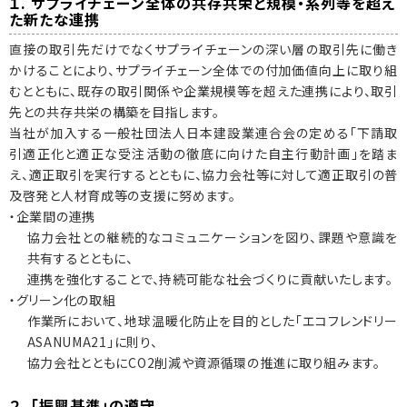
１. サプライチェーン全体の共存共栄と規模・系列等を超え
た新たな連携
直接の取引先だけでなくサプライチェーンの深い層の取引先に働き
かけることにより、サプライチェーン全体での付加価値向上に取り組
むとともに、既存の取引関係や企業規模等を超えた連携により、取引
先との共存共栄の構築を目指します。
当社が加入する一般社団法人日本建設業連合会の定める「下請取
引適正化と適正な受注活動の徹底に向けた自主行動計画」を踏ま
え、適正取引を実行するとともに、協力会社等に対して適正取引の普
及啓発と人材育成等の支援に努めます。
・企業間の連携
協力会社との継続的なコミュニケーションを図り、課題や意識を
共有するとともに、
連携を強化することで、持続可能な社会づくりに貢献いたします。
・グリーン化の取組
作業所において、地球温暖化防止を目的とした「エコフレンドリー
ASANUMA21」に則り、
協力会社とともにCO2削減や資源循環の推進に取り組みます。
２. 「振興基準」の遵守