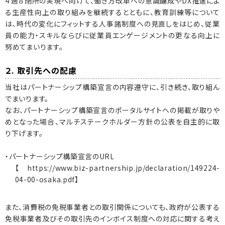
４週８閉所の実現へ向けて、働き方改革への意識醸成やDX推進によ
る生産性向上の取り組みを継続するとともに、教育訓練等について
は、時代の変化にフィットする人事諸制度への見直しをはじめ、従業
員の能力・スキルならびに従業員エンゲージメントの更なる向上に
努めてまいります。
２. 取引先への配慮
当社はパートナーシップ構築宣言の内容遵守に、引き続き、取り組ん
でまいります。
なお、パートナーシップ構築宣言のポータルサイトへの掲載が取りや
めとなった場合、マルチステークホルダー方針の公表を自主的に取
り下げます。
・パートナーシップ構築宣言のURL
【
https://www.biz-partnership.jp/declaration/149224-
04-00-osaka.pdf
】
また、消費税の免税事業者との取引関係についても、政府が公表する
免税事業者及びその取引先のインボイス制度への対応に関する考え