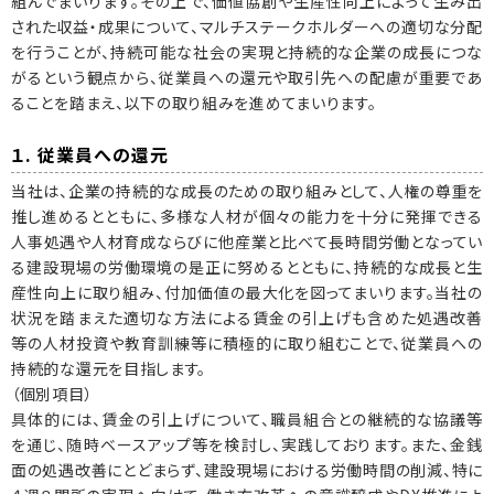
組んでまいります。その上で、価値協創や生産性向上によって生み出
された収益・成果について、マルチステークホルダーへの適切な分配
を行うことが、持続可能な社会の実現と持続的な企業の成長につな
がるという観点から、従業員への還元や取引先への配慮が重要であ
ることを踏まえ、以下の取り組みを進めてまいります。
１. 従業員への還元
当社は、企業の持続的な成長のための取り組みとして、人権の尊重を
推し進めるとともに、多様な人材が個々の能力を十分に発揮できる
人事処遇や人材育成ならびに他産業と比べて長時間労働となってい
る建設現場の労働環境の是正に努めるとともに、持続的な成長と生
産性向上に取り組み、付加価値の最大化を図ってまいります。当社の
状況を踏まえた適切な方法による賃金の引上げも含めた処遇改善
等の人材投資や教育訓練等に積極的に取り組むことで、従業員への
持続的な還元を目指します。
（個別項目）
具体的には、賃金の引上げについて、職員組合との継続的な協議等
を通じ、随時ベースアップ等を検討し、実践しております。また、金銭
面の処遇改善にとどまらず、建設現場における労働時間の削減、特に