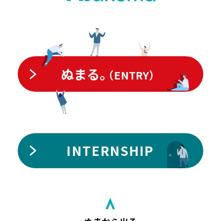
ぬまる。
（ENTRY）
INTERNSHIP