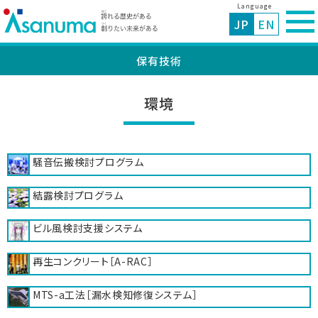
Language
JP
EN
保有技術
環境
騒音伝搬検討プログラム
結露検討プログラム
ビル風検討支援システム
再生コンクリート［A-RAC］
MTS-a工法［漏水検知修復システム］