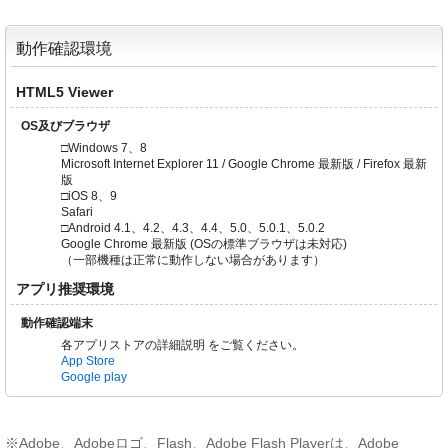
動作確認環境
HTML5 Viewer
OS及びブラウザ
□Windows 7、8
Microsoft Internet Explorer 11 / Google Chrome 最新版 / Firefox 最新
版
□iOS 8、9
Safari
□Android 4.1、4.2、4.3、4.4、5.0、5.0.1、5.0.2
Google Chrome 最新版 (OSの標準ブラウザは未対応)
（一部機種は正常に動作しない場合があります）
アプリ推奨環境
動作確認端末
各アプリストアの詳細説明 をご覧ください。
App Store
Google play
※Adobe、Adobeロゴ、Flash、Adobe Flash Playerは、Adobe